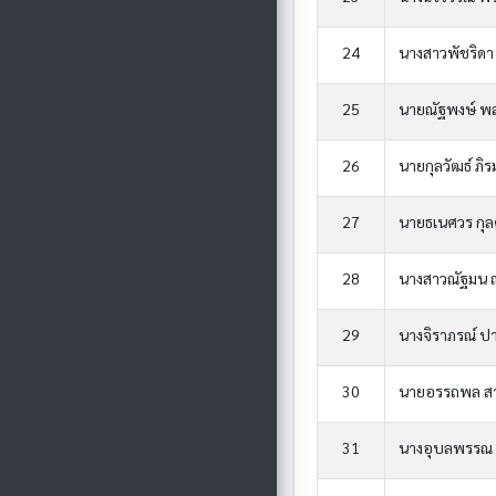
24
นางสาวพัชริดา 
25
นายณัฐพงษ์ พ
26
นายกุลวัฒธ์ ภิร
27
นายธเนศวร กุล
28
นางสาวณัฐมน 
29
นางจิราภรณ์ ป
30
นายอรรถพล สา
31
นางอุบลพรรณ ห