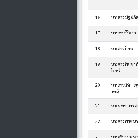
16
นางสาวณัฐปภัส
17
นางสาวธีริศรา เง
18
นางสาวปิยาภา ศ
19
นางสาวพิชชาพัส
โรจน์
20
นางสาวสิริกา
รัตน์
21
นางหัทยาพร สุภ
22
นางสาวพรชนก 
23
นางฉวีวรรณ พร