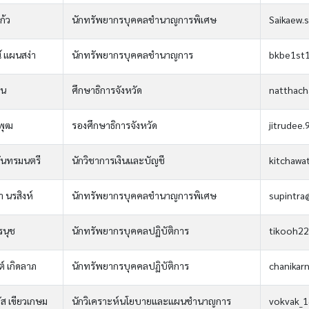
ก้ว
นักทรัพยากรบุคคลชำนาญการพิเศษ
Saikaew.
 แผนสง่า
นักทรัพยากรบุคคลชำนาญการ
bkbe1st
็น
ศึกษาธิการจังหวัด
natthach
พุฒ
รองศึกษาธิการจังหวัด
jitrudee
ันทรมนตรี
นักวิชาการเงินและบัญชี
kitchawa
 นรสิงห์
นักทรัพยากรบุคคลชำนาญการพิเศษ
supintra
รนุช
นักทรัพยากรบุคคลปฏิบัติการ
tikooh2
์ เกิดลาภ
นักทรัพยากรบุคคลปฏิบัติการ
chanikar
ส เขียวเกษม
นักวิเคราะห์นโยบายและแผนชำนาญการ
vokvak_