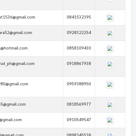
at1536@gmail.com
0841532395
ara52@gmail.com
0928322254
a@hotmail.com
0858109430
hat_ph@gmail.com
0918867938
1980@gmail.com
0959388950
65@gmail.com
0818569977
@gmail.com
0910549547
9@gmail.com
0898245538