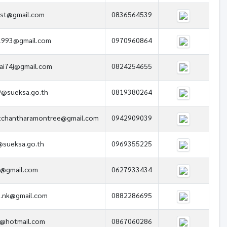
sst@gmail.com
0836564539
1993@gmail.com
0970960864
ai74j@gmail.com
0824254655
.9@sueksa.go.th
0819380264
tchantharamontree@gmail.com
0942909039
@sueksa.go.th
0969355225
2@gmail.com
0627933434
n.nk@gmail.com
0882286695
1@hotmail.com
0867060286