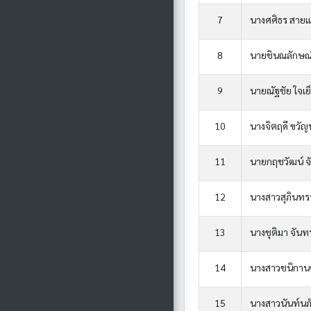
7
นางศศิธร สายแ
8
นายชินณลักษณ์
9
นายณัฐชัย ใจเย
10
นางจิตฤดี ขวัญ
11
นายกฤชวัฒน์ จ
12
นางสาวสุภินทรา
13
นางชุติมา จันท
14
นางสาวชนิกานต
15
นางสาวนันท์นภั