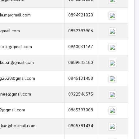
da.m@gmail.com
0894921020
gmail.com
0852393906
.note@gmail.com
0960031167
kulsri@gmail.com
0889532150
ng2528@gmail.com
0845131458
anee@gmail.com
0922546575
19@gmail.com
0865397008
_kae@hotmail.com
0905781434