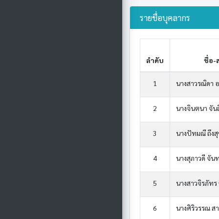
รายชื่อบุคลากร
ลำดับ
ชื่อ-
1
นางสาวรณิดา 
2
นางจินตนา จัน
3
นางปัทมณี ถึงสุ
4
นางสุภาวดี จั
5
นางสาวจิรภัทร
6
นางศิริวรรณ ส