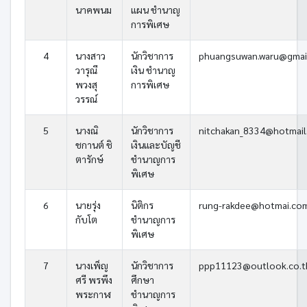
นาคพนม
แผน ชำนาญ
การพิเศษ
4
นางสาว
นักวิชาการ
phuangsuwan.waru@gmai
วารุณี
เงิน ชำนาญ
พวงสุ
การพิเศษ
วรรณ์
5
นางณิ
นักวิชาการ
nitchakan_8334@hotmail
ชกานต์ ชิ
เงินและบัญชี
ตารักษ์
ชำนาญการ
พิเศษ
6
นายรุ่ง
นิติกร
rung-rakdee@hotmai.co
กับโต
ชำนาญการ
พิเศษ
7
นางเพ็ญ
นักวิชาการ
ppp11123@outlook.co.t
ศรี พรพึง
ศึกษา
พระกาฬ
ชำนาญการ