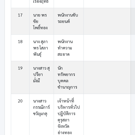
เรืองฤทธิ์
17
นาย พร
พนักงานขับ
ชัย
รถยนต์
โพธิ์ทอง
18
นาง สุภา
พนักงาน
พร โสภา
ทำความ
พันธุ์
สะอาด
19
นางสาว สุ
นัก
ปรียา
ทรัพยากร
มั่งมี
บุคคล
ชำนาญการ
20
นางสาว
เจ้าหน้าที่
กรรณิการ์
บริหารทั่วไป
ขวัญเกตุ
ปฏิบัติการ
คุรุสภา
จังหวัด
อ่างทอง