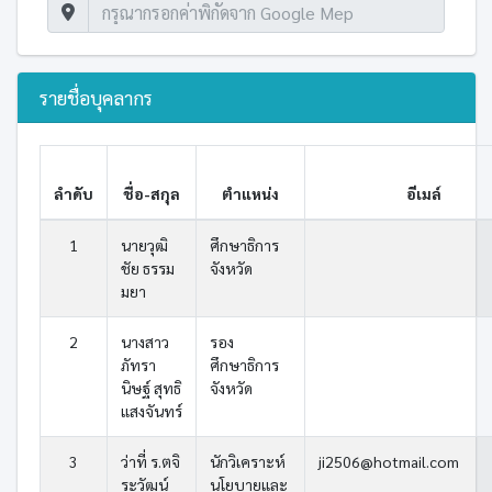
รายชื่อบุคลากร
ลำดับ
ชื่อ-สกุล
ตำแหน่ง
อีเมล์
1
นายวุฒิ
ศึกษาธิการ
ชัย ธรรม
จังหวัด
มยา
2
นางสาว
รอง
ภัทรา
ศึกษาธิการ
นิษฐ์ สุทธิ
จังหวัด
แสงจันทร์
3
ว่าที่ ร.ตจิ
นักวิเคราะห์
ji2506@hotmail.com
ระวัฒน์
นโยบายและ