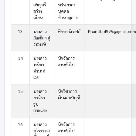
เพ็ญศรี
ทรัพยากร
สว่าง
บุคคล
เดือน
ชำนาญการ
13
นางสาว
ศึกษานิเทศก์
Phantila4995@gmail.com
ภัณฑิลา ภู่
ระหงษ์
14
นางสาว
นักจัดการ
พนิดา
งานทั่วไป
จำนงค์
เวช
15
นางสาว
นักวิชาการ
อรจิรา
เงินและบัญชี
ธูป
กระแจะ
16
นางสาว
นักจัดการ
อุไรวรรณ
งานทั่วไป