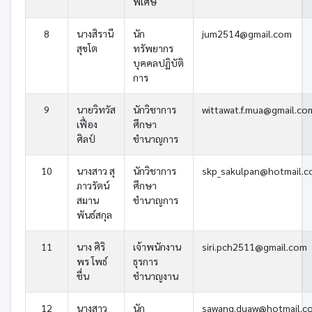
พิเศษ
8
นางสิรานี
นัก
jum2514@gmail.com
สุขโต
ทรัพยากร
บุคคลปฏิบัติ
การ
9
นายวิทวัส
นักวิชาการ
wittawat.f.mua@gmail.co
เฟื่อง
ศึกษา
ศิลป์
ชำนาญการ
10
นางสาว สุ
นักวิชาการ
skp_sakulpan@hotmail.
ภาวรัตน์
ศึกษา
สมาน
ชำนาญการ
พันธ์สกุล
11
นาง ศิริ
เจ้าพนักงาน
siri.pch2511@gmail.com
พร โพธ์
ธุรการ
ชื่น
ชำนาญงาน
12
นางสาว
นัก
sawang.duaw@hotmail.c