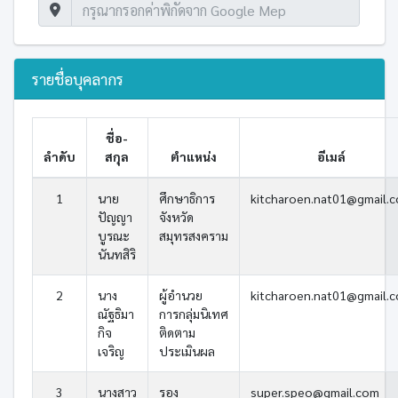
รายชื่อบุคลากร
ชื่อ-
ลำดับ
สกุล
ตำแหน่ง
อีเมล์
1
นาย
ศึกษาธิการ
kitcharoen.nat01@gmail.
ปัญญา
จังหวัด
บูรณะ
สมุทรสงคราม
นันทสิริ
2
นาง
ผู้อำนวย
kitcharoen.nat01@gmail.
ณัฐธิมา
การกลุ่มนิเทศ
กิจ
ติดตาม
เจริญ
ประเมินผล
3
นางสาว
รอง
super.speo@gmail.com