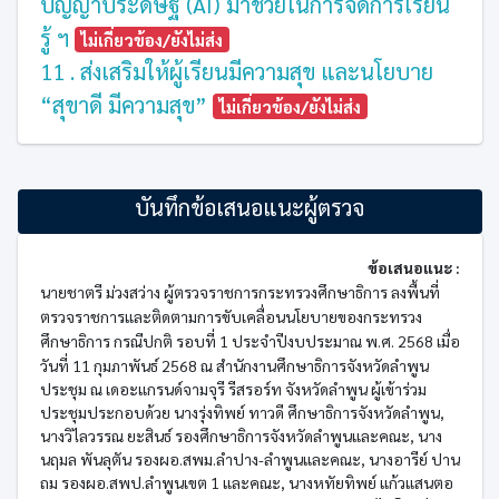
ปัญญาประดิษฐ์ (AI) มาช่วยในการจัดการเรียน
รู้ ฯ
ไม่เกี่ยวข้อง/ยังไม่ส่ง
11 . ส่งเสริมให้ผู้เรียนมีความสุข และนโยบาย
“สุขาดี มีความสุข”
ไม่เกี่ยวข้อง/ยังไม่ส่ง
บันทึกข้อเสนอแนะผู้ตรวจ
ข้อเสนอแนะ :
นายชาตรี ม่วงสว่าง ผู้ตรวจราชการกระทรวงศึกษาธิการ ลงพื้นที่
ตรวจราชการและติดตามการขับเคลื่อนนโยบายของกระทรวง
ศึกษาธิการ กรณีปกติ รอบที่ 1 ประจำปีงบประมาณ พ.ศ.
256
8 เมื่อ
วันที่ 11 กุมภาพันธ์ 2568
ณ
สำนักงานศึกษาธิการจังหวัดลำพูน
ประชุม ณ เดอะแกรนด์จามจุรี รีสรอร์ท จังหวัดลำพูน ผู้เข้าร่วม
ประชุมประกอบด้วย นางรุ่งทิพย์ ทาวดี ศึกษาธิการจังหวัดลำพูน,
นางวิไลวรรณ ยะสินธ์ รองศึกษาธิการจังหวัดลำพูนและคณะ, นาง
นฤมล พันลุตัน รองผอ.สพม.ลำปาง-ลำพูนและคณะ, นางอารีย์ ปาน
ถม
รองผอ.สพป.ลำพูนเขต 1 และคณะ,
นางหทัยทิพย์ แก้วแสนตอ