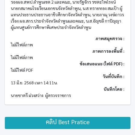
รองผอ.สพป.ลำพูนเขต 2 และคณะ, นายรัฐจักร รชตะไพโรจน์
นายกสมาคมโรงเรียนเอกชนจังหวัดลำพูน, น.ส.ทรายทอง สมเป้า ผู้
แทนประธานประธานอาชีวศึกษาจังหวัดลำพูน, นายภาณุ วงษ์ถาวร
เรือง ผอ.สกร.ประจำจังหวัดลำพูนและคณะ, น.ส.อัญชลี กาปัญญา
ผู้แทนศูนย์การศึกษาพิเศษประจำจังหวัดลำพูน
ภาพสมุดตรวจ :
ไม่มีไฟล์ภาพ
ภาพการลงพื้นที่ :
ไม่มีไฟล์ภาพ
ข้อเสนอแนะ (ไฟล์ PDF) :
ไม่มีไฟล์ PDF
วันที่บันทึก :
13 มิ.ย. 2568 เวลา 14:11น.
บันทึกโดย :
นายชาตรี ม่วงสว่าง ผู้ตรวจราชการ
คลิป Best Pratice