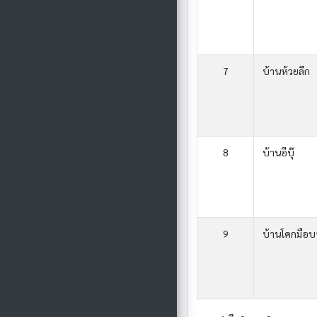
7
บ้านห้วยลึก
8
บ้านอีบุ๊
9
บ้านโคกมือบ