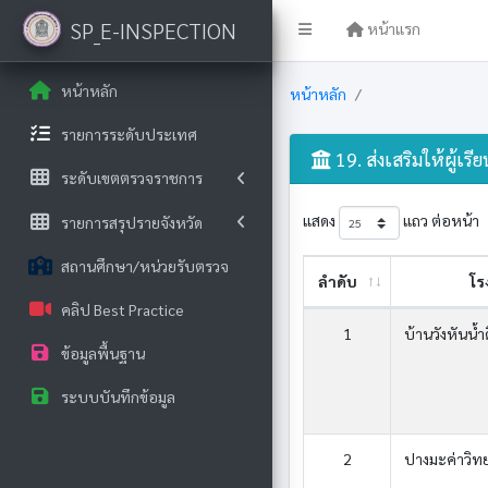
SP_E-INSPECTION
หน้าแรก
หน้าหลัก
หน้าหลัก
รายการระดับประเทศ
19. ส่งเสริมให้ผู้เร
ระดับเขตตรวจราชการ
แสดง
แถว ต่อหน้า
รายการสรุปรายจังหวัด
สถานศึกษา/หน่วยรับตรวจ
ลำดับ
โร
คลิป Best Practice
1
บ้านวังหันน้ำด
ข้อมูลพื้นฐาน
ระบบบันทึกข้อมูล
2
ปางมะค่าวิท