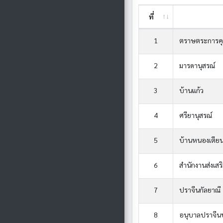
ที่
1
ตราษตระการค
2
มารดานุสรณ์
3
บ้านแก้ว
4
ศรียานุสรณ์
5
บ้านหนองเตีย
6
สำนักงานส่งเสร
7
ปราจีนกัลยาณี
8
อนุบาลปราจีนบ