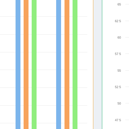
65
62 5
60
57 5
55
52 5
50
47 5