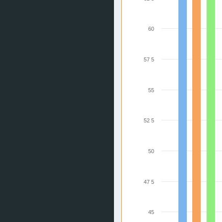
60
57 5
55
52 5
50
47 5
45