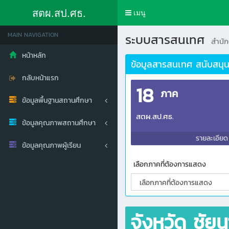
สตผ.สป.ศธ.
Toggle
เมนู
navigation
MAIN NAVIGATION
ระบบสารสนเทศ
สำนั
หน้าหลัก
ข้อมูลสารสนเทศ สนับสนุน
กลับหน้าแรก
18
ภาค
ข้อมูลพื้นฐานสถานศึกษา
สตผ.สป.ศธ.
ข้อมูลคุณภาพสถานศึกษา
รายละเอีย
ข้อมูลคุณภาพผู้เรียน
เลือกภาคที่ต้องการแสดง
จังหวัด ชัย