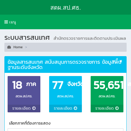
สตผ.สป.ศธ.
Toggle
เมนู
navigation
ระบบสารสนเทศ
สำนักตรวจราชการและติดตามประเมินผล
Home
ข้อมูลสารสนเทศ สนับสนุนการตรวจราชการ ข้อมูลพื้น
ฐานระดับจังหวัด
18
77
55,651
ภาค
จังหวัด
ส
สตผ.สป.ศธ.
สตผ.สป.ศธ.
สตผ.สป.ศธ.
รายละเอียด
รายละเอียด
รายละเอียด
เลือกภาคที่ต้องการแสดง