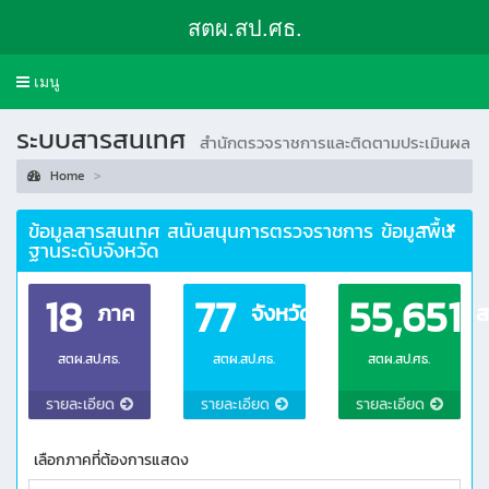
สตผ.สป.ศธ.
Toggle
เมนู
navigation
ระบบสารสนเทศ
สำนักตรวจราชการและติดตามประเมินผล
Home
ข้อมูลสารสนเทศ สนับสนุนการตรวจราชการ ข้อมูลพื้น
ฐานระดับจังหวัด
18
77
55,651
ภาค
จังหวัด
ส
สตผ.สป.ศธ.
สตผ.สป.ศธ.
สตผ.สป.ศธ.
รายละเอียด
รายละเอียด
รายละเอียด
เลือกภาคที่ต้องการแสดง