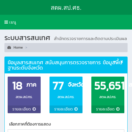
สตผ.สป.ศธ.
Toggle
เมนู
navigation
ระบบสารสนเทศ
สำนักตรวจราชการและติดตามประเมินผล
Home
ข้อมูลสารสนเทศ สนับสนุนการตรวจราชการ ข้อมูลพื้น
ฐานระดับจังหวัด
18
77
55,651
ภาค
จังหวัด
ส
สตผ.สป.ศธ.
สตผ.สป.ศธ.
สตผ.สป.ศธ.
รายละเอียด
รายละเอียด
รายละเอียด
เลือกภาคที่ต้องการแสดง