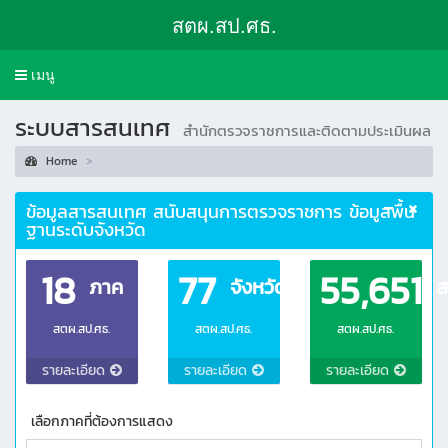
สตผ.สป.ศธ.
Toggle
เมนู
navigation
ระบบสารสนเทศ
สำนักตรวจราชการและติดตามประเมินผล
Home
ข้อมูลสารสนเทศ สนับสนุนการตรวจราชการ ข้อมูลพื้น
ฐานระดับจังหวัด
18
77
55,651
ภาค
จังหวัด
ส
สตผ.สป.ศธ.
สตผ.สป.ศธ.
สตผ.สป.ศธ.
รายละเอียด
รายละเอียด
รายละเอียด
เลือกภาคที่ต้องการแสดง