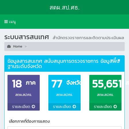
สตผ.สป.ศธ.
Toggle
เมนู
navigation
ระบบสารสนเทศ
สำนักตรวจราชการและติดตามประเมินผล
Home
ข้อมูลสารสนเทศ สนับสนุนการตรวจราชการ ข้อมูลพื้น
ฐานระดับจังหวัด
18
77
55,651
ภาค
จังหวัด
ส
สตผ.สป.ศธ.
สตผ.สป.ศธ.
สตผ.สป.ศธ.
รายละเอียด
รายละเอียด
รายละเอียด
เลือกภาคที่ต้องการแสดง